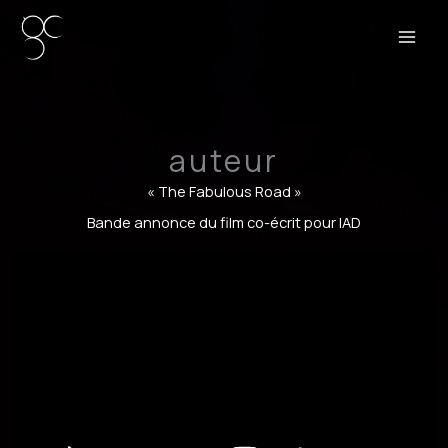
Aller
au
MAI
contenu
ME
auteur
« The Fabulous Road »
Bande annonce du film co-écrit pour IAD